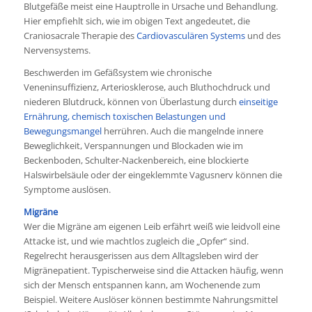
Blutgefäße meist eine Hauptrolle in Ursache und Behandlung.
Hier empfiehlt sich, wie im obigen Text angedeutet, die
Craniosacrale Therapie des
Cardiovasculären Systems
und des
Nervensystems.
Beschwerden im Gefäßsystem wie chronische
Veneninsuffizienz, Arteriosklerose, auch Bluthochdruck und
niederen Blutdruck, können von Überlastung durch
einseitige
Ernährung, chemisch toxischen Belastungen und
Bewegungsmangel
herrühren. Auch die mangelnde innere
Beweglichkeit, Verspannungen und Blockaden wie im
Beckenboden, Schulter-Nackenbereich, eine blockierte
Halswirbelsäule oder der eingeklemmte Vagusnerv können die
Symptome auslösen.
Migräne
Wer die Migräne am eigenen Leib erfährt weiß wie leidvoll eine
Attacke ist, und wie machtlos zugleich die „Opfer“ sind.
Regelrecht herausgerissen aus dem Alltagsleben wird der
Migränepatient. Typischerweise sind die Attacken häufig, wenn
sich der Mensch entspannen kann, am Wochenende zum
Beispiel. Weitere Auslöser können bestimmte Nahrungsmittel