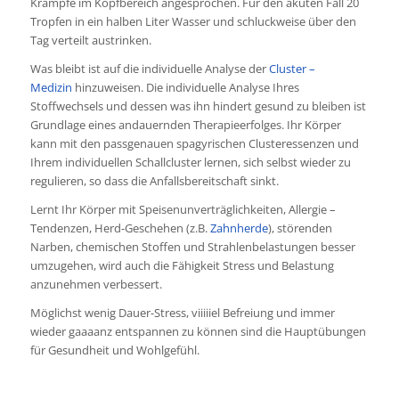
Krämpfe im Kopfbereich angesprochen. Für den akuten Fall 20
Tropfen in ein halben Liter Wasser und schluckweise über den
Tag verteilt austrinken.
Was bleibt ist auf die individuelle Analyse der
Cluster –
Medizin
hinzuweisen. Die individuelle Analyse Ihres
Stoffwechsels und dessen was ihn hindert gesund zu bleiben ist
Grundlage eines andauernden Therapieerfolges. Ihr Körper
kann mit den passgenauen spagyrischen Clusteressenzen und
Ihrem individuellen Schallcluster lernen, sich selbst wieder zu
regulieren, so dass die Anfallsbereitschaft sinkt.
Lernt Ihr Körper mit Speisenunverträglichkeiten, Allergie –
Tendenzen, Herd-Geschehen (z.B.
Zahnherde
), störenden
Narben, chemischen Stoffen und Strahlenbelastungen besser
umzugehen, wird auch die Fähigkeit Stress und Belastung
anzunehmen verbessert.
Möglichst wenig Dauer-Stress, viiiiiel Befreiung und immer
wieder gaaaanz entspannen zu können sind die Hauptübungen
für Gesundheit und Wohlgefühl.