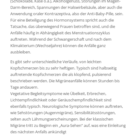
(Schokolade, Käse o.ä.), Alkoholgenuss, Störungen im Magen-
Darm-Bereich, Spannungen der Halswirbelsäule, aber auch die
Anwendung oraler Kontrazeptiva, also der Anti-Baby-Pille, sein.
Für eine Beteiligung des Hormonsystems spricht auch die
Tatsache, das überwiegend Frauen betroffen sind, und die
Anfälle häufig in Abhängigkeit des Menstruationszyklus
auftreten. Während der Schwangerschaft und nach dem
Klimakterium (Wechseljahre) können die Anfälle ganz
ausbleiben.
Es gibt sehr unterschiedliche Verläufe, von leichten
Kopfschmerzen bis zu sehr heftigen. Typisch sind halbseitig
auftretende Kopfschmerzen die als klopfend, pulsierend
beschrieben werden. Die Migräneanfälle können Stunden bis
Tage andauern.
Vegetative Begleitsymptome wie Übelkeit, Erbrechen,
Lichtempfindlichkeit oder Geräuschempfindlichkeit sind
ebenfalls typisch. Neurologische Symptome können auftreten,
wie Sehstörungen (Augenmigräne), Sensibilitätsstörungen,
selten auch Lähmungserscheinungen. Bei der klassischen
Migräne tritt zu Beginn ein „Aura-Sehen“ auf, was eine Einleitung
des nächsten Anfalls ankündigt